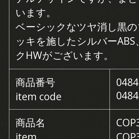
います。
ベーシックなツヤ消し黒の
ッキを施したシルバーAB
クHWがございます。
商品番号
0484
0484
item code
商品名
CO
item
COP3