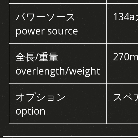
パワーソース
134a
power source
全長/重量
270m
overlength/weight
オプション
スペア
option