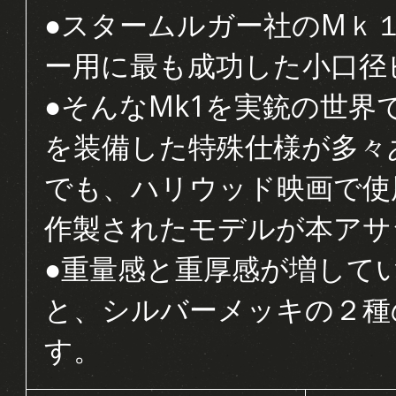
●スタームルガー社のMｋ
ー用に最も成功した小口径
●そんなMk1を実銃の世
を装備した特殊仕様が多々
でも、ハリウッド映画で使
作製されたモデルが本アサ
●重量感と重厚感が増して
と、シルバーメッキの２種
す。