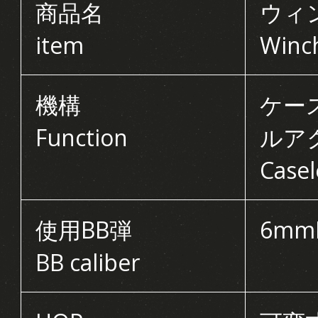
商品名
ウィン
item
Winc
機構
ケー
Function
ルア
Casel
使用BB弾
6mm
BB caliber