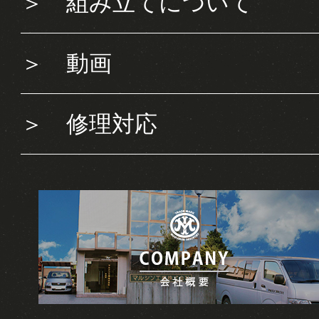
＞
組み立てについて
＞
動画
＞
修理対応