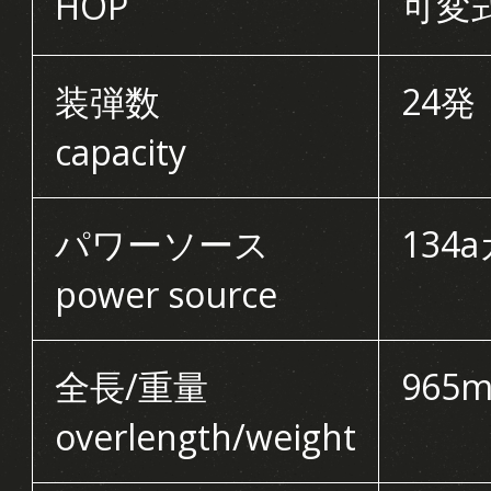
HOP
可変
装弾数
24発 
capacity
パワーソース
134a
power source
全長/重量
965m
overlength/weight